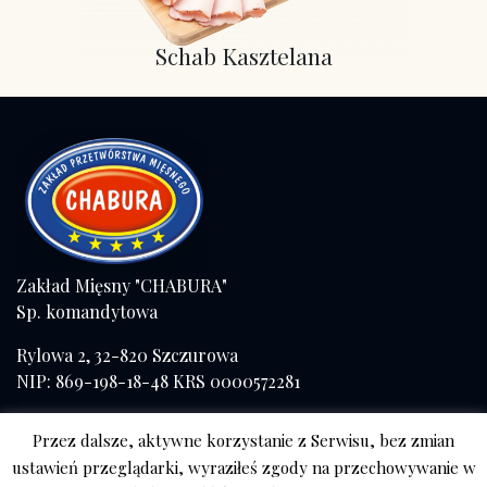
Schab Kasztelana
Zakład Mięsny "CHABURA"
Sp. komandytowa
Rylowa 2, 32-820 Szczurowa
NIP: 869-198-18-48 KRS 0000572281
Tel./fax (+48) 14 671 41 57
Przez dalsze, aktywne korzystanie z Serwisu, bez zmian
kom. 508 056 084
ustawień przeglądarki, wyraziłeś zgody na przechowywanie w