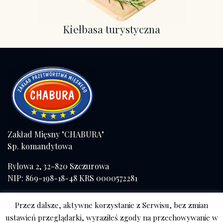
Kiełbasa turystyczna
Zakład Mięsny "CHABURA"
Sp. komandytowa
Rylowa 2, 32-820 Szczurowa
NIP: 869-198-18-48 KRS 0000572281
Tel./fax (+48) 14 671 41 57
Przez dalsze, aktywne korzystanie z Serwisu, bez zmian
kom. 508 056 084
ustawień przeglądarki, wyraziłeś zgody na przechowywanie w