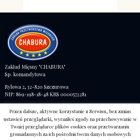
Klops z pieca
Zakład Mięsny "CHABURA"
Sp. komandytowa
Rylowa 2, 32-820 Szczurowa
NIP: 869-198-18-48 KRS 0000572281
Tel./fax (+48) 14 671 41 57
Przez dalsze, aktywne korzystanie z Serwisu, bez zmian
kom. 508 056 084
ustawień przeglądarki, wyraziłeś zgody na przechowywanie w
Twojej przeglądarce plików cookies oraz przetwarzaniu
Sklep Tarnów
gromadzonych za ich pośrednictwem danych osobowych
ul. Mościckiego