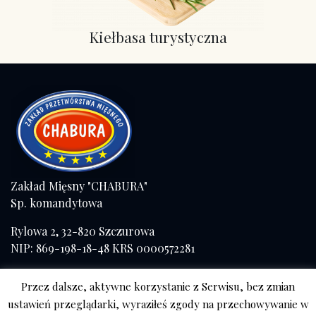
Kiełbasa turystyczna
Zakład Mięsny "CHABURA"
Sp. komandytowa
Rylowa 2, 32-820 Szczurowa
NIP: 869-198-18-48 KRS 0000572281
Tel./fax (+48) 14 671 41 57
Przez dalsze, aktywne korzystanie z Serwisu, bez zmian
kom. 508 056 084
ustawień przeglądarki, wyraziłeś zgody na przechowywanie w