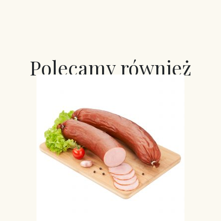
Polecamy również
Rogal na polędwiczkach