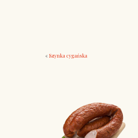
«
Szynka cygańska