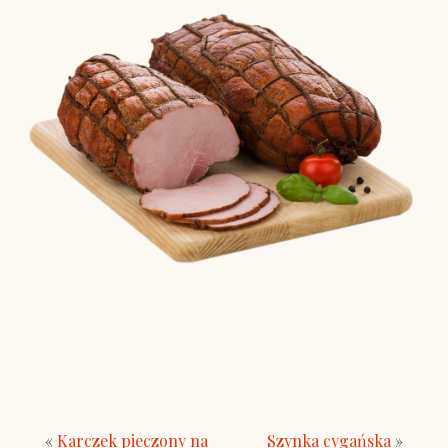
«
Karczek pieczony na
Szynka cygańska
»