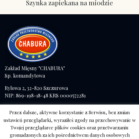
Szynka zapiekana na miodzie
Zakład Mięsny "CHABURA"
Sp. komandytowa
Rylowa 2, 32-820 Szczurowa
NIP: 869-198-18-48 KRS 0000572281
Tel./fax (+48) 14 671 41 57
Przez dalsze, aktywne korzystanie z Serwisu, bez zmian
kom. 508 056 084
ustawień przeglądarki, wyraziłeś zgody na przechowywanie w
Twojej przeglądarce plików cookies oraz przetwarzaniu
Sklep Tarnów
gromadzonych za ich pośrednictwem danych osobowych
ul. Mościckiego