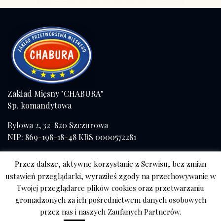
Zakład Mięsny "CHABURA"
Sp. komandytowa
Rylowa 2, 32-820 Szczurowa
NIP: 869-198-18-48 KRS 0000572281
Tel./fax (+48) 14 671 41 57
Przez dalsze, aktywne korzystanie z Serwisu, bez zmian
kom. 508 056 084
ustawień przeglądarki, wyraziłeś zgody na przechowywanie w
Twojej przeglądarce plików cookies oraz przetwarzaniu
Sklep Tarnów
gromadzonych za ich pośrednictwem danych osobowych
ul. Mościckiego
przez nas i naszych Zaufanych Partnerów.
667 788 740