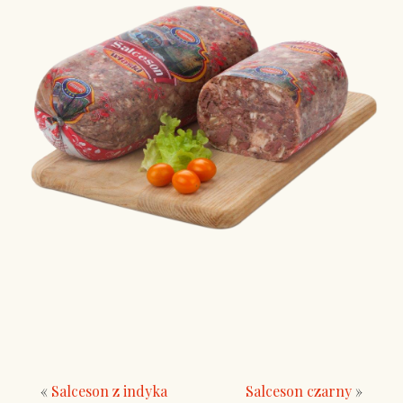
«
Salceson z indyka
Salceson czarny
»