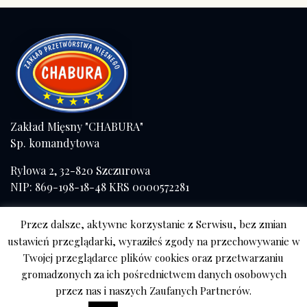
Zakład Mięsny "CHABURA"
Sp. komandytowa
Rylowa 2, 32-820 Szczurowa
NIP: 869-198-18-48 KRS 0000572281
Tel./fax (+48) 14 671 41 57
Przez dalsze, aktywne korzystanie z Serwisu, bez zmian
kom. 508 056 084
ustawień przeglądarki, wyraziłeś zgody na przechowywanie w
Twojej przeglądarce plików cookies oraz przetwarzaniu
Sklep Tarnów
gromadzonych za ich pośrednictwem danych osobowych
ul. Mościckiego
przez nas i naszych Zaufanych Partnerów.
667 788 740