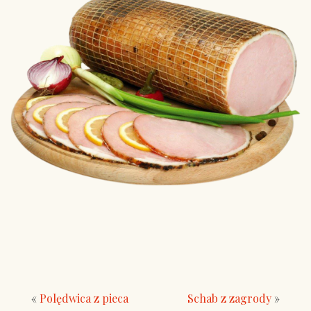
«
Polędwica z pieca
Schab z zagrody
»