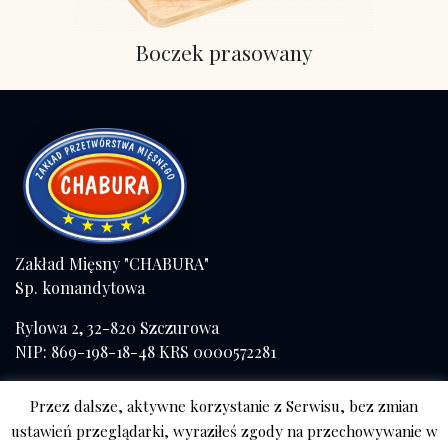
Boczek prasowany
Zakład Mięsny "CHABURA"
Sp. komandytowa
Rylowa 2, 32-820 Szczurowa
NIP: 869-198-18-48 KRS 0000572281
Tel./fax (+48) 14 671 41 57
Przez dalsze, aktywne korzystanie z Serwisu, bez zmian
kom. 508 056 084
ustawień przeglądarki, wyraziłeś zgody na przechowywanie w