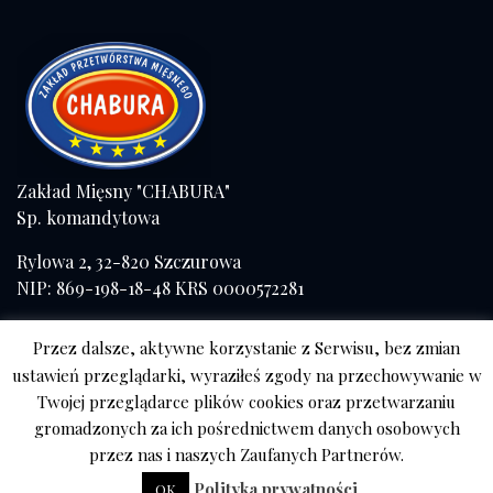
Zakład Mięsny "CHABURA"
Sp. komandytowa
Rylowa 2, 32-820 Szczurowa
NIP: 869-198-18-48 KRS 0000572281
Tel./fax (+48) 14 671 41 57
Przez dalsze, aktywne korzystanie z Serwisu, bez zmian
kom. 508 056 084
ustawień przeglądarki, wyraziłeś zgody na przechowywanie w
Twojej przeglądarce plików cookies oraz przetwarzaniu
Sklep Tarnów
gromadzonych za ich pośrednictwem danych osobowych
ul. Mościckiego
przez nas i naszych Zaufanych Partnerów.
667 788 740
Polityka prywatności
OK