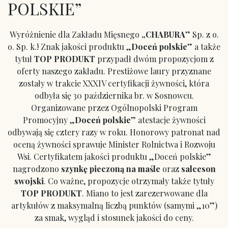
POLSKIE”
Wyróżnienie dla Zakładu Mięsnego
„CHABURA
” Sp. z o.
o. Sp. k.! Znak jakości produktu „
Doceń polskie
” a także
tytuł
TOP PRODUKT
przypadł dwóm propozycjom z
oferty naszego zakładu. Prestiżowe laury przyznane
zostały w trakcie XXXIV certyfikacji żywności, która
odbyła się 30 października br. w Sosnowcu.
Organizowane przez Ogólnopolski Program
Promocyjny „
Doceń polskie
” atestacje żywności
odbywają się cztery razy w roku. Honorowy patronat nad
oceną żywności sprawuje Minister Rolnictwa i Rozwoju
Wsi.
Certyfikatem jakości produktu „Doceń polskie”
nagrodzono
szynkę pieczoną na maśle
oraz
salceson
swojski
. Co ważne, propozycje otrzymały także tytuły
TOP PRODUKT
. Miano to jest zarezerwowane dla
artykułów z maksymalną liczbą punktów (samymi „10”)
za smak, wygląd i stosunek jakości do ceny.