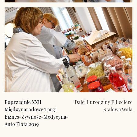
Poprzedni
Następny
Poprzednie
XXII
Dalej
I urodziny E.Leclerc
wpis:
wpis:
Międzynarodowe Targi
Stalowa Wola
Biznes-Żywność-Medycyna-
Auto Flota 2019